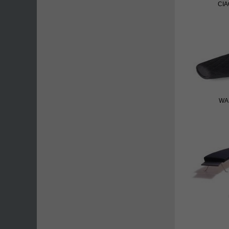
CI
WAK