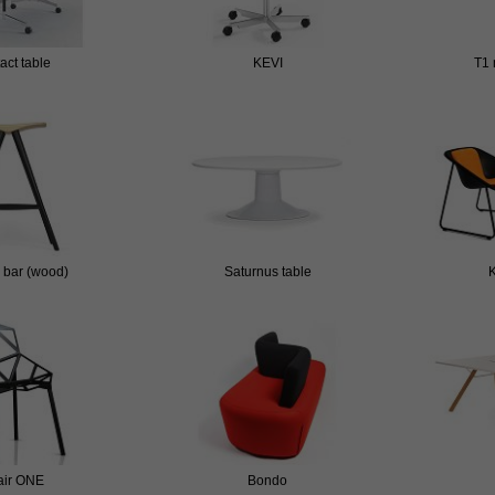
act table
KEVI
T1 
bar (wood)
Saturnus table
K
air ONE
Bondo