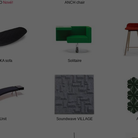
AO
Nové!
ANCH chair
A sofa
Solitaire
Unit
Soundwave VILLAGE