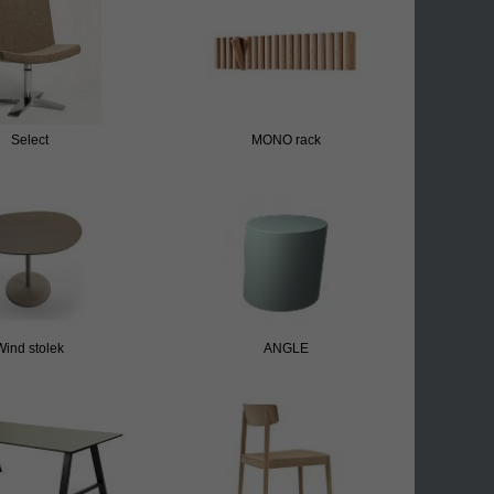
Select
MONO rack
Wind stolek
ANGLE