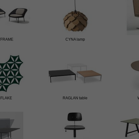
TFRAME
CYNA lamp
RFLAKE
RAGLAN table