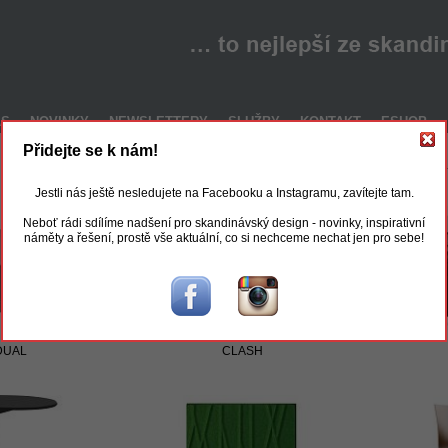
ÁS
NOVINKY
NEWSLETTERY
SLUŽBY
KONTAKT
ESHOP
Přidejte se k nám!
­­­­­­­­­­­­­­­­­­­­­­­­­–––­­­­­­­­­­­­­­­­­­­­­­­­­–––­­­­­­­­­­­­­­­­­­­­­­­­­–––­­­­­­­­­­­­­­­­­­­­­­­­­–––­­­­­­­­­­­­­­­­­­­­­­­­­–––­­­­­­­­­­­­­­­­­­­­­­­­­–––––––––­­­­­­­­­­­­­­­­­­­­­­­­­–––­­­­­­­­­­­­­­­­­­­­­­­­­–––­­­­­­­­­­­­­­­­­­­­­­­­­–––
Doporučujeme
­­­­­­­­­­­­­­­­­­­­­­­­­–––­­­­­­­­­­­­­­­­­­­­­­­
Jestli nás ještě nesledujete na Facebooku a Instagramu, zavítejte tam.
Neboť rádi sdílíme nadšení pro skandinávský design - novinky, inspirativní
náměty a řešení, prostě vše aktuální, co si nechceme nechat jen pro sebe!
DUAL
CLASH