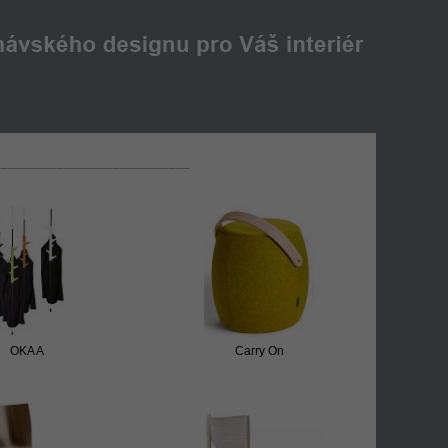
­­–––­­­­­­­­­­­­­­­­­­­­­­­­­–––­­­­­­­­­­­­­­­­­­­­­­­­­–––––––––­­­­­­­­­­­­­­­­­­­­­­­­­–––­­­­­­­­­­­­­­­­­­­­­­­­­–––­­­­­­­­­­­­­­­­­­­­­­­­­–––­­­­­­­­­­­­­­­­­­­­­­­­­–––­­­­­­­­­­­­­­­­­­­­­­­­­–––
OKA A
Carry On