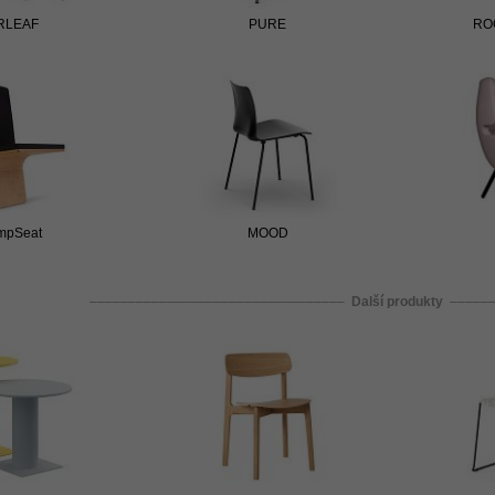
RLEAF
PURE
ROC
mpSeat
MOOD
­­­­­­­­­­­­­­­­­­­­­­­­­–––­­­­­­­­­­­­­­­­­­­­­­­­­–––­­­­­­­­­­­­­­­­­­­­­­­­­–––­­­­­­­­­­­­­­­­­­­­­­­­­–––­­­­­­­­­­­­­­­­­­­­­­­­­–––­­­­­­­­­­­­­­­­­­­­­­­­­–––––––––­­­­­­­­­­­­­­­­­­­­­­­­­–––­­­­­­­­­­­­­­­­­­­­­­­­­–––­­­­­­­­­­­­­­­­­­­­­­­­­–––
Další produkty
­­­­­­­­­­­­­­­­­­­­­­­­­–––­­­­­­­­­­­­­­­­­­­­­­­