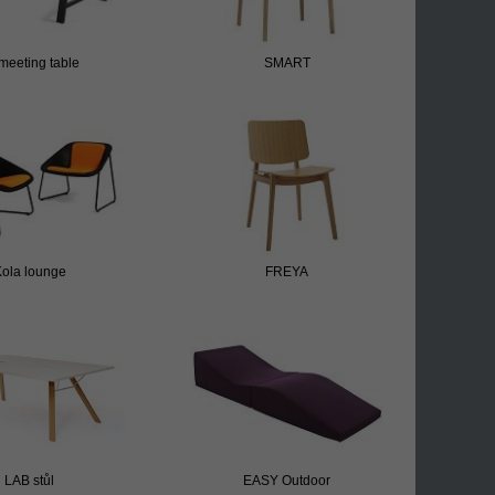
meeting table
SMART
ola lounge
FREYA
LAB stůl
EASY Outdoor