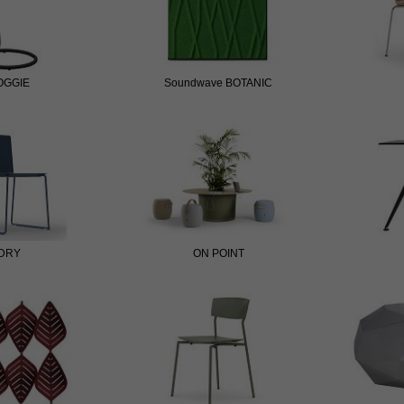
OGGIE
Soundwave BOTANIC
DRY
ON POINT