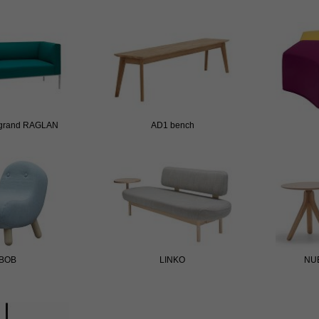
grand RAGLAN
AD1 bench
BOB
LINKO
NUE