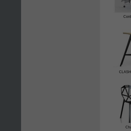
Cont
CLASH 
Ch