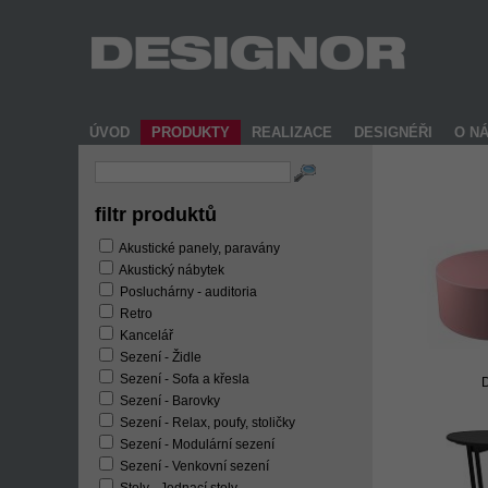
ÚVOD
PRODUKTY
REALIZACE
DESIGNÉŘI
O N
filtr produktů
Akustické panely, paravány
Akustický nábytek
Posluchárny - auditoria
Retro
Kancelář
Sezení - Židle
Sezení - Sofa a křesla
Sezení - Barovky
Sezení - Relax, poufy, stoličky
Sezení - Modulární sezení
Sezení - Venkovní sezení