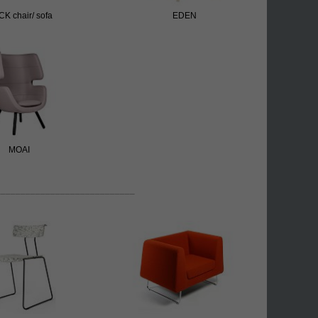
K chair/ sofa
EDEN
MOAI
­­–––­­­­­­­­­­­­­­­­­­­­­­­­­–––­­­­­­­­­­­­­­­­­­­­­­­­­–––­­­­­­­­­­­­­­­­­­­­­­­­­–––––––––­­­­­­­­­­­­­­­­­­­­­­­­­–––­­­­­­­­­­­­­­­­­­­­­­­­­–––­­­­­­­­­­­­­­­­­­­­­­­­­–––­­­­­­­­­­­­­­­­­­­­­­­­­–––