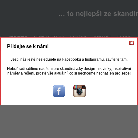
ÁS
NOVINKY
NEWSLETTERY
SLUŽBY
KONTAKT
ESHOP
Přidejte se k nám!
Jestli nás ještě nesledujete na Facebooku a Instagramu, zavítejte tam.
Neboť rádi sdílíme nadšení pro skandinávský design - novinky, inspirativní
náměty a řešení, prostě vše aktuální, co si nechceme nechat jen pro sebe!
 Executive