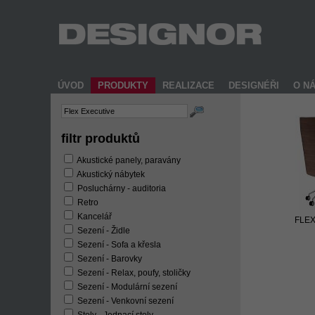
ÚVOD
PRODUKTY
REALIZACE
DESIGNÉŘI
O N
filtr produktů
Akustické panely, paravány
Akustický nábytek
Posluchárny - auditoria
Retro
Kancelář
FLEX
Sezení - Židle
Sezení - Sofa a křesla
Sezení - Barovky
Sezení - Relax, poufy, stoličky
Sezení - Modulární sezení
Sezení - Venkovní sezení