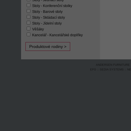
Stoly - Jednací stoly
Stoly - Konferenční stolky
Stoly - Barové stoly
Stoly - Skládací stoly
Stoly - Jídelní stoly
Věšáky
Kancelář - Kancelářské doplňky
Produktové rodiny >
ANDERSEN FURNITURE
EFG
::
SEDIA SYSTEMS
::
N