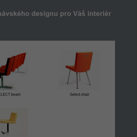
ELECT beam
Select chair