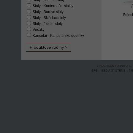
Stoly - Jednací stoly
Stoly - Konferenční stolky
Stoly - Barové stoly
Selec
Stoly - Skládací stoly
Stoly - Jídelní stoly
Věšáky
Kancelář - Kancelářské doplňky
Produktové rodiny >
ANDERSEN FURNITURE
EFG
::
SEDIA SYSTEMS
::
N