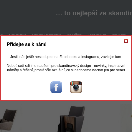
ÁS
NOVINKY
NEWSLETTERY
SLUŽBY
KONTAKT
ESHOP
Přidejte se k nám!
Jestli nás ještě nesledujete na Facebooku a Instagramu, zavítejte tam.
Neboť rádi sdílíme nadšení pro skandinávský design - novinky, inspirativní
náměty a řešení, prostě vše aktuální, co si nechceme nechat jen pro sebe!
Box
Select
S