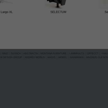
t Largo XL
SELECTUM
Se
::
INNO
::
SIXINCH
::
ABSTRACTA
::
MONTANA FURNITURE
::
LAMMHULTS
::
OFFECCT
::
+HAL
EW DESIGN GROUP
::
ANDREU WORLD
::
MAGIS
::
MOBEL
::
NAAMANKA
::
MAGNUS OLESEN