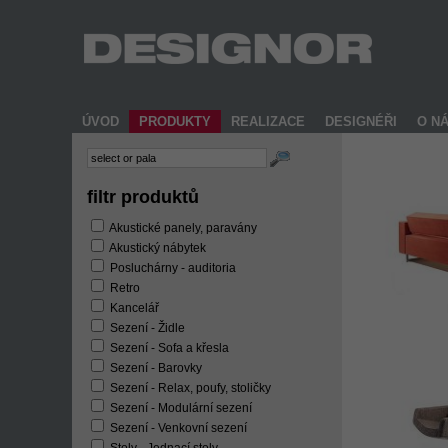
ÚVOD
PRODUKTY
REALIZACE
DESIGNÉŘI
O N
filtr produktů
Akustické panely, paravány
Akustický nábytek
Posluchárny - auditoria
Retro
Kancelář
Sezení - Židle
Sezení - Sofa a křesla
Sezení - Barovky
Sezení - Relax, poufy, stoličky
Sezení - Modulární sezení
Sezení - Venkovní sezení