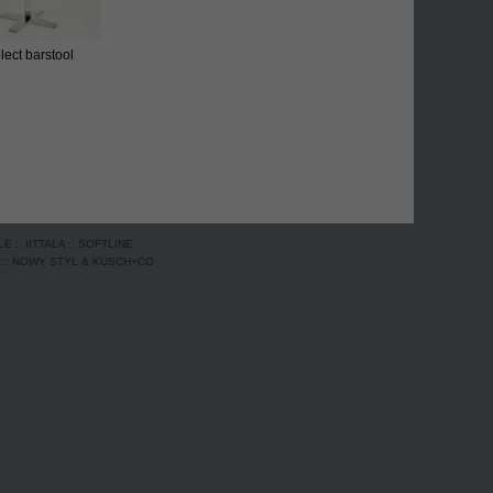
lect barstool
LE
::
IITTALA
::
SOFTLINE
::
NOWY STYL & KUSCH+CO