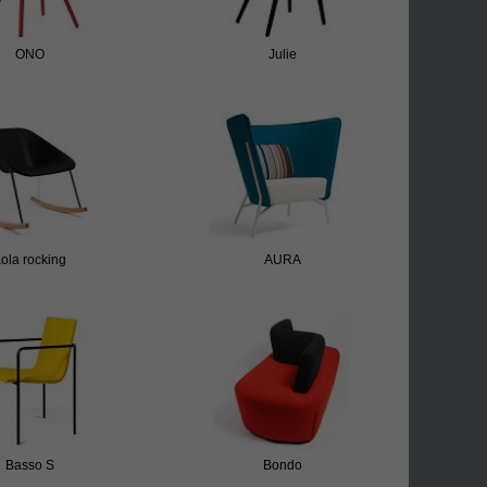
ONO
Julie
ola rocking
AURA
Basso S
Bondo