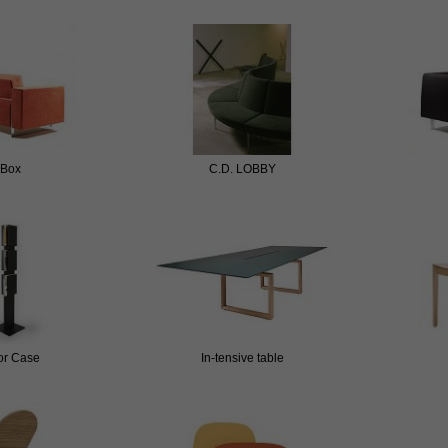
Box
C.D. LOBBY
or Case
In-tensive table