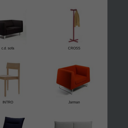
c.d. sofa
CROSS
INTRO
Jarman