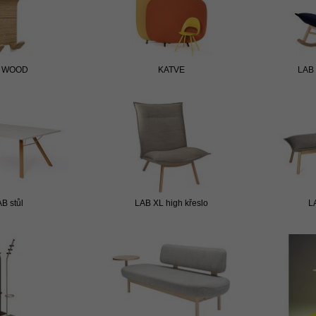
. WOOD
KATVE
LAB 
B stůl
LAB XL high křeslo
L