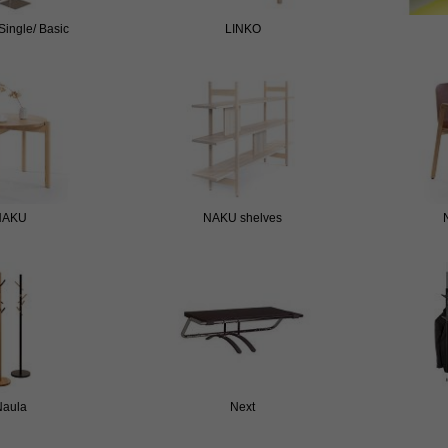
Single/ Basic
LINKO
NAKU
NAKU shelves
Naula
Next