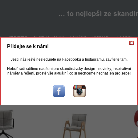
ÁS
NOVINKY
NEWSLETTERY
SLUŽBY
KONTAKT
ESHOP
Přidejte se k nám!
Jestli nás ještě nesledujete na Facebooku a Instagramu, zavítejte tam.
Neboť rádi sdílíme nadšení pro skandinávský design - novinky, inspirativní
náměty a řešení, prostě vše aktuální, co si nechceme nechat jen pro sebe!
a lounge
Kola bar