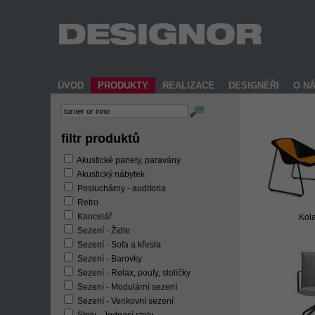
ÚVOD
PRODUKTY
REALIZACE
DESIGNÉŘI
O N
filtr produktů
Akustické panely, paravány
Akustický nábytek
Posluchárny - auditoria
Retro
Kancelář
Kol
Sezení - Židle
Sezení - Sofa a křesla
Sezení - Barovky
Sezení - Relax, poufy, stoličky
Sezení - Modulární sezení
Sezení - Venkovní sezení