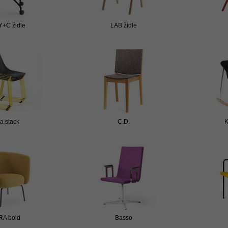
Y+C židle
LAB židle
a stack
C.D.
K
A bold
Basso