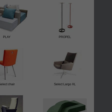
PLAY
PROPEL
Select chair
Select Largo XL