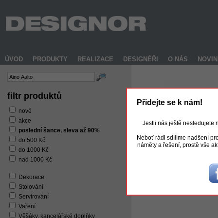
ÚVOD
PRODUKTY
REALIZACE
DESIGNÉŘI
O NÁS
NOVI
filtr produktů
Přidejte se k nám!
nové
akce
Jestli nás ještě nesledujete
poslední šance, sleva až 90%
Neboť rádi sdílíme nadšení pro
do 500 Kč
náměty a řešení, prostě vše ak
do 1000 Kč
Iittala Aino Aalto sklenice 2
500 Kč
350 Kč
nad 1000 Kč
Dekorace
Stolování
Servírování
Vaření
Věšáky, kancelářské doplňky