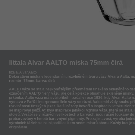
Iittala Alvar AALTO miska 75mm čirá
Iittala,
Alvar Aalto
Dekorativní miska v legendárním, rozvlněném tvaru vázy Alvara Aalta, ma
rozměr: 75mm, barva: čirá
AALTO váza se stala nejikoničtějším předmětem finského skleněného desi
označením AALTO "jen" vázu, ale celá kolekce obsahuje skleněné misky, s
prkénka. Aalto váza má svůj příběh - začal v roce 1936, kdy Alvar Aalto 
výstavu v Paříži. Interpretace linie vázy se různí. Aalto měl vždy snahu přib
rozvlněnosti finských jezer. Další názory hovoří o inspiraci v letokruzích 
se inspiroval louží. Ať byla inspirace jakákoli vznikla váza, která se stal
století. Vyrábí se v různých velikostech a barvách, jsou ručně foukány do
probarvovány v hmotě barevnými pigmenty. Pro zajímavost, výroba jedné 
výrobních fázích se na ní podílí celkem sedm mistrů oboru. Každý kus je
originálem.