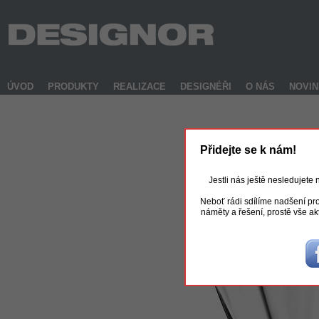
ÚVOD
PRODUKTY
REALIZACE
DESIGNÉŘI
O NÁS
NOVI
Přidejte se k nám!
Jestli nás ještě nesledujete
Neboť rádi sdílíme nadšení pro
náměty a řešení, prostě vše ak