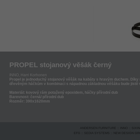
PROPEL stojanový věšák černý
INNO,
Harri Korhonen
Propel je jednoduchý stojanový věšák na kabáty s hravým duchem. Díky s
dřevěným háčkům v kombinaci s nápadnou základnou věšáku bude jistě 
Materiál: kovový rám potažený epoxidem, háčky přírodní dub
Barevnost: černá/ přírodní dub
Rozměr: 390x1620mm
ANDERSEN FURNITURE
::
INNO
::
SIXI
EFG
::
SEDIA SYSTEMS
::
NEW DESIGN G