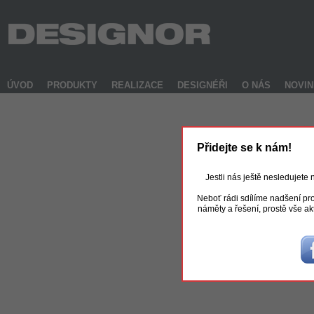
ÚVOD
PRODUKTY
REALIZACE
DESIGNÉŘI
O NÁS
NOVI
Přidejte se k nám!
Jestli nás ještě nesledujete
Neboť rádi sdílíme nadšení pro
náměty a řešení, prostě vše ak