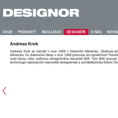
ÚVOD
PRODUKTY
REALIZACE
DESIGNÉŘI
O NÁS
NOVI
Andreas Krob
Andreas Krob se narodil v roce 1969 v Severním Německu. Studoval pr
Německu. Po dokončení školy v roce 1996 pracoval pro společnost Thonet
svojí ženou Utou rodinnou designérskou kancelář B4K. Tým B4K pracuje pr
technologií nabízejících nejnovější designérská a architektonická řešení. 