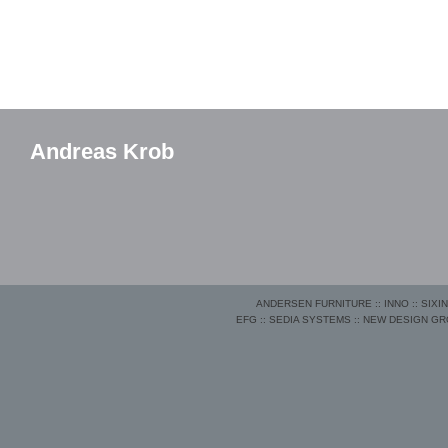
Andreas Krob
ANDERSEN FURNITURE
::
INNO
::
SIXI
EFG
::
SEDIA SYSTEMS
::
NEW DESIGN G