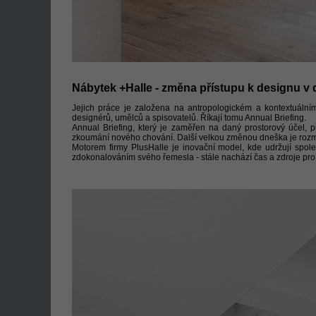
Nábytek +Halle - změna přístupu k designu v 
Jejich práce je založena na antropologickém a kontextuálním
designérů, umělců a spisovatelů. Říkají tomu Annual Briefing.
Annual Briefing, který je zaměřen na daný prostorový účel, př
zkoumání nového chování. Další velkou změnou dneška je rozma
Motorem firmy PlusHalle je inovační model, kde udržují spol
zdokonalováním svého řemesla - stále nachází čas a zdroje pro