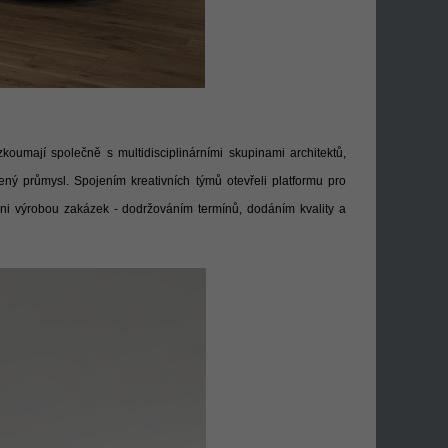
oumají společně s multidisciplinárními skupinami architektů,
zený průmysl. Spojením kreativních týmů otevřeli platformu pro
ěni výrobou zakázek - dodržováním termínů, dodáním kvality a