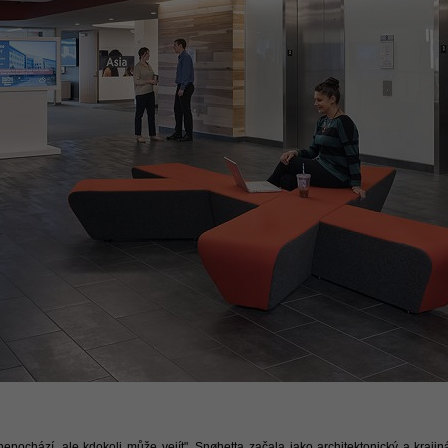
 nepochází, ale kdokoli může vejít". Snøhetta začala jako architektonický a kra