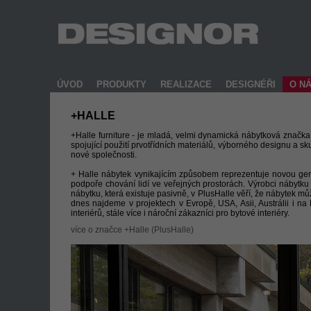
ÚVOD
PRODUKTY
REALIZACE
DESIGNÉŘI
O N
+HALLE
+Halle furniture - je mladá, velmi dynamická nábytková značka, 
spojující použití prvotřídních materiálů, výborného designu a
nové společnosti.
+ Halle nábytek vynikajícím způsobem reprezentuje novou gener
podpoře chování lidí ve veřejných prostorách. Výrobci nábytku s
nábytku, která existuje pasivně, v PlusHalle věří, že nábytek 
dnes najdeme v projektech v Evropě, USA, Asii, Austrálii i n
interiérů, stále více i nároční zákazníci pro bytové interiéry.
více o značce +Halle (PlusHalle)