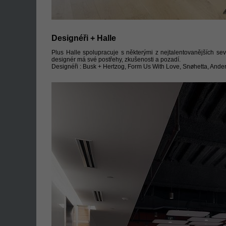
Designéři + Halle
Plus Halle spolupracuje s některými z nejtalentovanějších sev
designér má své postřehy, zkušenosti a pozadí.
Designéři : Busk + Hertzog, Form Us With Love, Snøhetta, And