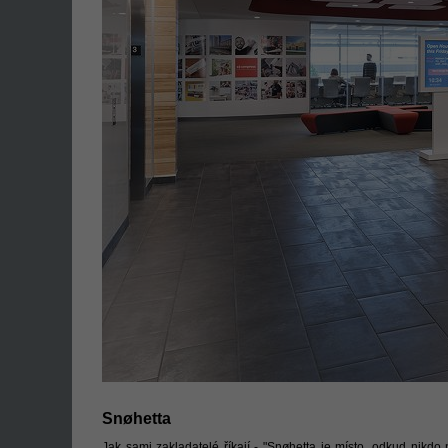
Snøhetta
Jak sami zakladatelé říkají - "Snøhetta je místo, odkud nikdo