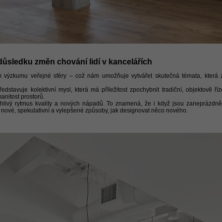
důsledku změn chování lidí v kancelářích
 výzkumu veřejné sféry – což nám umožňuje vytvářet skutečná témata, která zk
edstavuje kolektivní mysl, která má příležitost zpochybnit tradiční, objektově ří
nitost prostorů.
ehlivý rytmus kvality a nových nápadů. To znamená, že i když jsou zaneprázdn
 nové, spekulativní a vylepšené způsoby, jak designovat něco nového.