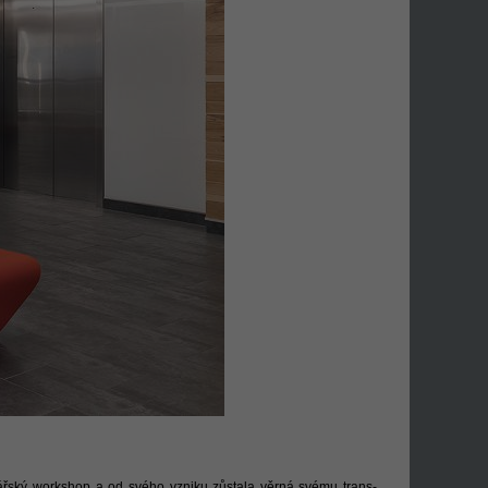
jinářský workshop a od svého vzniku zůstala věrná svému trans-