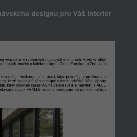
m využitelný ve veřejných i bytových interiérech. Vyvíjí výrobky
 dánských značek a kolekcí nábytku Globe Furniture a Zero 4 do
víra určuje veškerou jejich práci, když pokračují v průzkumu a
esty, které zpochybňují status quo v tomto odvětví. Místo výroby
esign, který oslovuje zákazníky na celém světě a nábytek +HALLE
hledávají nábytek +HALLE, určený především do profesionálních