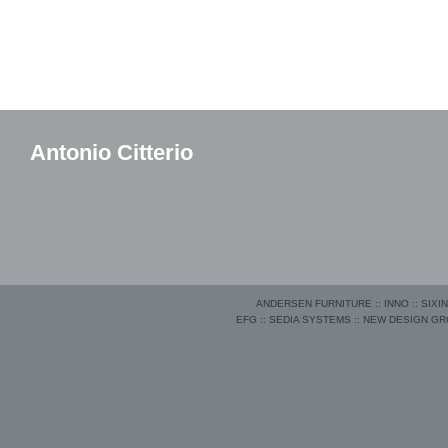
Antonio Citterio
ANDERSEN FURNITURE
::
INNO
::
SIXI
EFG
::
SEDIA SYSTEMS
::
NEW DESIGN G