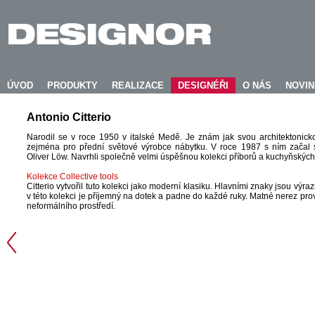
ÚVOD
PRODUKTY
REALIZACE
DESIGNÉŘI
O NÁS
NOVI
Antonio Citterio
Narodil se v roce 1950 v italské Medě. Je znám jak svou architektonic
zejména pro přední světové výrobce nábytku. V roce 1987 s ním začal
Oliver Löw. Navrhli společně velmi úspěšnou kolekci příborů a kuchyňských p
Kolekce Collective tools
Citterio vytvořil tuto kolekci jako moderní klasiku. Hlavními znaky jsou výr
v této kolekci je příjemný na dotek a padne do každé ruky. Matné nerez pro
neformálního prostředí.