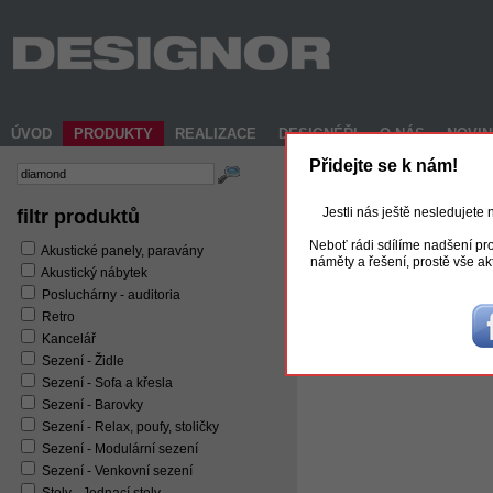
ÚVOD
PRODUKTY
REALIZACE
DESIGNÉŘI
O NÁS
NOVI
Přidejte se k nám!
Jestli nás ještě nesledujete
filtr produktů
Neboť rádi sdílíme nadšení pro
Akustické panely, paravány
náměty a řešení, prostě vše ak
Akustický nábytek
Posluchárny - auditoria
Retro
Kancelář
Diamond pouf
Sezení - Židle
Sezení - Sofa a křesla
Sezení - Barovky
Sezení - Relax, poufy, stoličky
Sezení - Modulární sezení
Sezení - Venkovní sezení