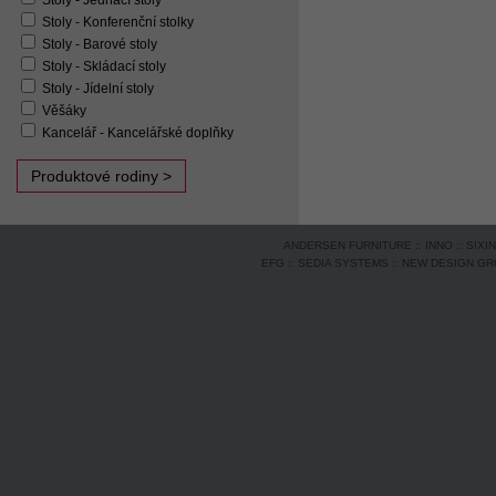
Stoly - Jednací stoly
Stoly - Konferenční stolky
Stoly - Barové stoly
Stoly - Skládací stoly
Stoly - Jídelní stoly
Věšáky
Kancelář - Kancelářské doplňky
Produktové rodiny >
ANDERSEN FURNITURE
::
INNO
::
SIXI
EFG
::
SEDIA SYSTEMS
::
NEW DESIGN G