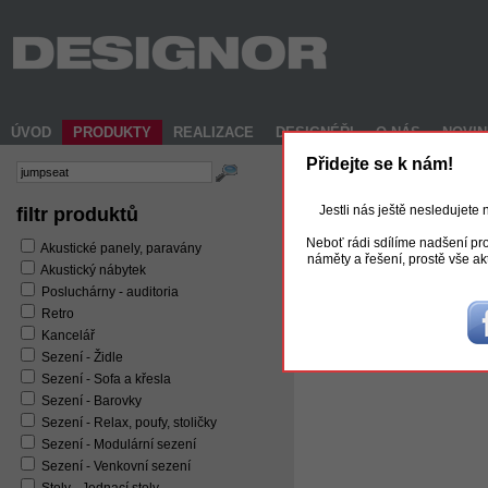
ÚVOD
PRODUKTY
REALIZACE
DESIGNÉŘI
O NÁS
NOVI
Přidejte se k nám!
Jestli nás ještě nesledujete
filtr produktů
Neboť rádi sdílíme nadšení pro
Akustické panely, paravány
náměty a řešení, prostě vše ak
Akustický nábytek
Posluchárny - auditoria
Retro
Kancelář
JumpSeat
Sezení - Židle
Sezení - Sofa a křesla
Sezení - Barovky
Sezení - Relax, poufy, stoličky
Sezení - Modulární sezení
Sezení - Venkovní sezení