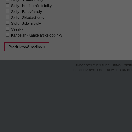
Stoly - Jednací stoly
Stoly - Konferenční stolky
Stoly - Barové stoly
Stoly - Skládací stoly
Stoly - Jídelní stoly
Věšáky
Kancelář - Kancelářské doplňky
Produktové rodiny >
ANDERSEN FURNITURE
::
INNO
::
SIXI
EFG
::
SEDIA SYSTEMS
::
NEW DESIGN G