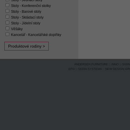
Stoly - Jednací stoly
Stoly - Konferenční stolky
Stoly - Barové stoly
Stoly - Skládací stoly
Stoly - Jídelní stoly
Věšáky
Kancelář - Kancelářské doplňky
Produktové rodiny >
ANDERSEN FURNITURE
::
INNO
::
SIXI
EFG
::
SEDIA SYSTEMS
::
NEW DESIGN G