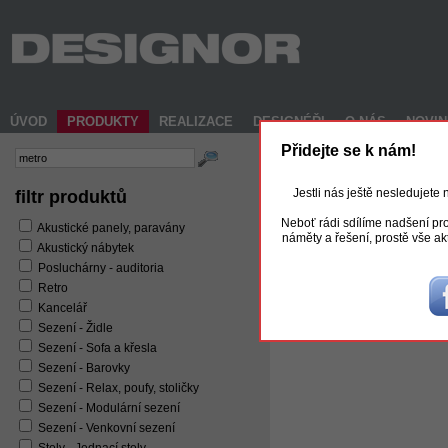
ÚVOD
PRODUKTY
REALIZACE
DESIGNÉŘI
O NÁS
NOVI
Přidejte se k nám!
Jestli nás ještě nesledujete
filtr produktů
Neboť rádi sdílíme nadšení pro
Akustické panely, paravány
náměty a řešení, prostě vše ak
Akustický nábytek
Posluchárny - auditoria
Retro
Kancelář
METRO
Sezení - Židle
Sezení - Sofa a křesla
Sezení - Barovky
Sezení - Relax, poufy, stoličky
Sezení - Modulární sezení
Sezení - Venkovní sezení