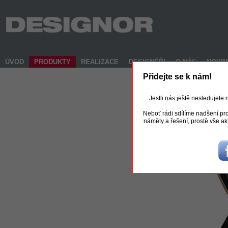
ÚVOD
PRODUKTY
REALIZACE
DESIGNÉŘI
O NÁS
NOVI
Přidejte se k nám!
Jestli nás ještě nesledujete
Neboť rádi sdílíme nadšení pro
náměty a řešení, prostě vše ak