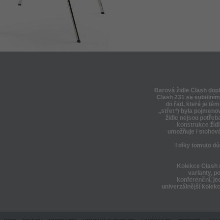
Barová židle Clash dopl
Clash 231 se subtilní
do řad, které je té
„střet“) byla pojmeno
židle nejsou potřeb
konstrukce židl
umožňuje i stohován
I díky tomuto d
Kolekce Clash m
varianty, p
konferenční, je
univerzálnější kolek