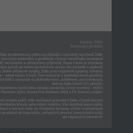
Katalog, DWG
Související produkty
ňuje produktovou rodinu vycházející z prvotně navržené židle
m kovovým podnožím a geniálním rámem umožňující propojení
měř neznatelné a uživatelsky příjemné. Řada Clash (v překladu
vána právě po tomto technickém prvku. Na sedadle a podnoží
a žádné přídavné spojky, židle jsou vzájemně spojeny střetem
e - odtud název Clash. Toto řešení je v jednoduchosti geniální,
í židlí a navazuje na jednoduchost, subtilnost, pocit lehkosti,
kterou židle Clash 231 přináší.
ůmyslnému funkčnímu detailu posbírala četná ocenění - ADEX
Platinum 2004, Grand Prix Mobitex 2004 a FX Award London.
á mnoho tváří, tolik možností provedení židle včetně barové
ohodlného křesla nebo nízké stoličky. Vše doplňují univerzální,
dnací a barové stoly ve shodném designu. Umíte si představit
ci produktů do kanceláře, veřejných prostor, koncertních sálů,
ale i bytových interiérů?