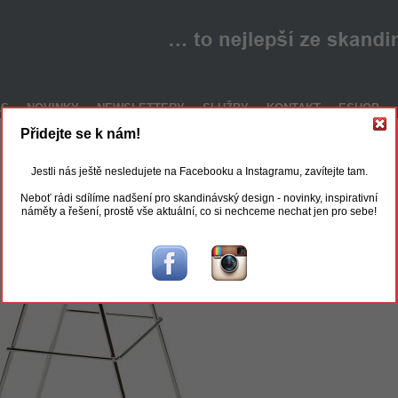
ÁS
NOVINKY
NEWSLETTERY
SLUŽBY
KONTAKT
ESHOP
Přidejte se k nám!
Jestli nás ještě nesledujete na Facebooku a Instagramu, zavítejte tam.
Neboť rádi sdílíme nadšení pro skandinávský design - novinky, inspirativní
náměty a řešení, prostě vše aktuální, co si nechceme nechat jen pro sebe!