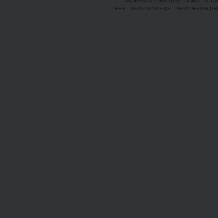
ANDERSEN FURNITURE
::
INNO
::
SIXI
EFG
::
SEDIA SYSTEMS
::
NEW DESIGN G