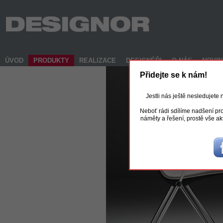
ÚVOD
PRODUKTY
REALIZACE
DESIGNÉŘI
O NÁS
NOVI
Přidejte se k nám!
Jestli nás ještě nesledujete
Neboť rádi sdílíme nadšení pro
náměty a řešení, prostě vše ak