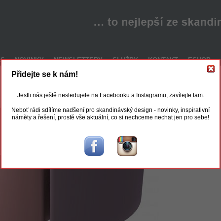
ÁS
NOVINKY
NEWSLETTERY
SLUŽBY
KONTAKT
ESHOP
Přidejte se k nám!
Jestli nás ještě nesledujete na Facebooku a Instagramu, zavítejte tam.
Neboť rádi sdílíme nadšení pro skandinávský design - novinky, inspirativní
náměty a řešení, prostě vše aktuální, co si nechceme nechat jen pro sebe!