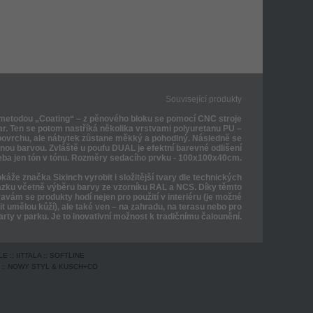
Související produkty
metodou „Coating“ – z pěnového bloku se pomocí CNC stroje
ar. Ten se potom nastříká několika vrstvami polyuretanu PU –
 povrchu, ale nábytek zůstane měkký a pohodlný. Následně se
nou barvou. Zvláště u poufu DUAL je efektní barevné odlišení
 třeba jen tón v tónu. Rozměry sedacího prvku - 100x100x40cm.
áže značka Sixinch vyrobit i složitější tvary dle technických
zku včetně výběru barvy ze vzorníku RAL a NCS. Díky těmto
vám se produkty hodí nejen pro použití v interiéru (je možné
it umělou kůží), ale také ven – na zahradu, na terasu nebo pro
arty v parku. Je to inovativní možnost k tradičnímu čalounění.
LE
::
IITTALA
::
SOFTLINE
::
NOWY STYL & KUSCH+CO