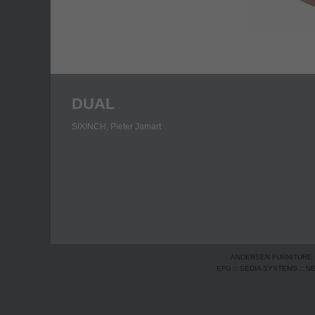
DUAL
SIXINCH,
Pieter Jamart
ANDERSEN FURNITURE
EFG
::
SEDIA SYSTEMS
::
N