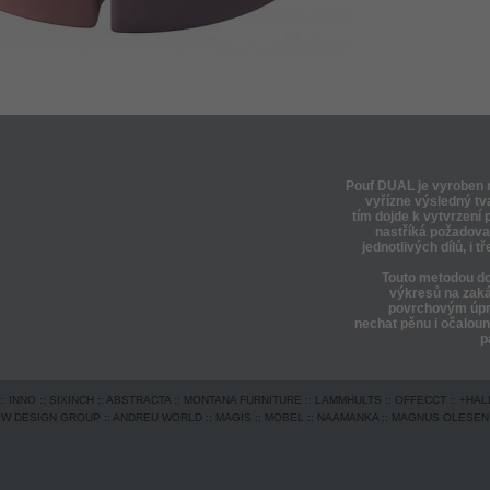
Pouf DUAL je vyroben 
vyřízne výsledný tv
tím dojde k vytvrzení
nastříká požadova
jednotlivých dílů, i
Touto metodou dok
výkresů na zaká
povrchovým úpra
nechat pěnu i očaloun
p
::
INNO
::
SIXINCH
::
ABSTRACTA
::
MONTANA FURNITURE
::
LAMMHULTS
::
OFFECCT
::
+HAL
EW DESIGN GROUP
::
ANDREU WORLD
::
MAGIS
::
MOBEL
::
NAAMANKA
::
MAGNUS OLESEN