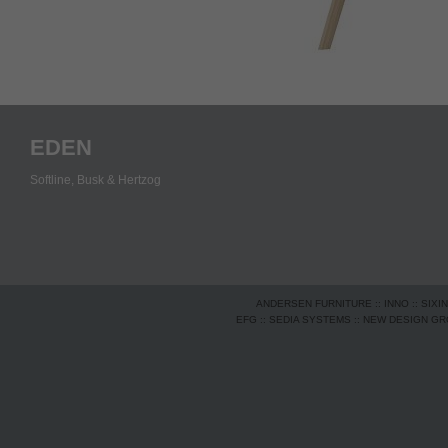
EDEN
Softline,
Busk & Hertzog
ANDERSEN FURNITURE
::
INNO
::
SIXI
EFG
::
SEDIA SYSTEMS
::
NEW DESIGN G