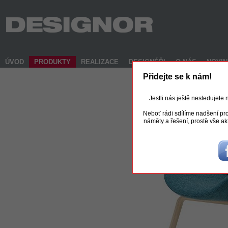
ÚVOD
PRODUKTY
REALIZACE
DESIGNÉŘI
O NÁS
NOVI
Přidejte se k nám!
Jestli nás ještě nesledujete
Neboť rádi sdílíme nadšení pro
náměty a řešení, prostě vše ak