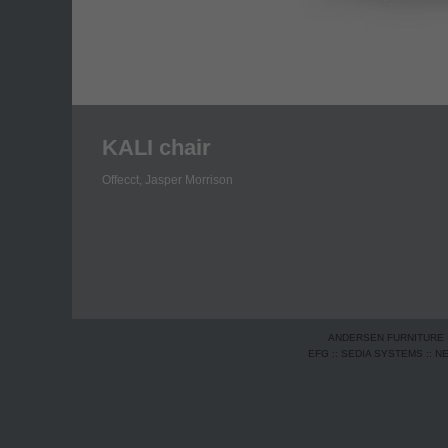
KALI chair
Offecct,
Jasper Morrison
ANDERSEN FURNITURE
EFG
::
SEDIA SYSTEMS
::
N