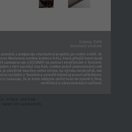
Katalog, DWG
Související produkty
 pomáhá a podporuje charitativní projekty po celém světě. Ve
rem Morisnem vznikla kolekce KALI, která přináší hned dvojí
3 spolupracuje s ECONEF na pomoci sirotčincům v Tanzánii.
jeden z nich nachází Jua Kali, vzniklo právě pojmenování celé
olů, je záměrně navržen velmi stroze, na výrobu nenáročně, tak
cnu vyráběn v Tanzánii a vytvořil místní pracovní příležitosti.
cct zasazuje, že je tento nábytek umísťován do tamních škol,
sirotčinců a zdravotnických zařízení.
LE
::
IITTALA
::
SOFTLINE
::
NOWY STYL & KUSCH+CO