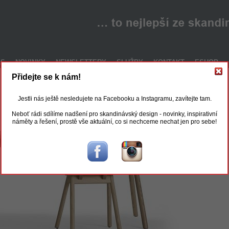
ÁS
NOVINKY
NEWSLETTERY
SLUŽBY
KONTAKT
ESHOP
Přidejte se k nám!
Jestli nás ještě nesledujete na Facebooku a Instagramu, zavítejte tam.
Neboť rádi sdílíme nadšení pro skandinávský design - novinky, inspirativní
náměty a řešení, prostě vše aktuální, co si nechceme nechat jen pro sebe!