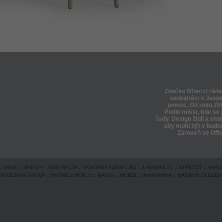
Značka Offecct ráda
spolupráci s Jaspe
pomoc. Od roku 200
Podle místa, kde se 
řady. Design židlí a st
aby mohl být v budou
Zároveň se Offe
::
INNO
::
SIXINCH
::
ABSTRACTA
::
MONTANA FURNITURE
::
LAMMHULTS
::
OFFECCT
::
+HAL
EW DESIGN GROUP
::
ANDREU WORLD
::
MAGIS
::
MOBEL
::
NAAMANKA
::
MAGNUS OLESEN