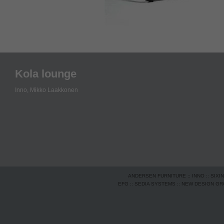
Kola lounge
Inno,
Mikko Laakkonen
ANDERSEN FURNITURE
::
INNO
::
SIXI
EFG
::
SEDIA SYSTEMS
::
NEW DESIGN G