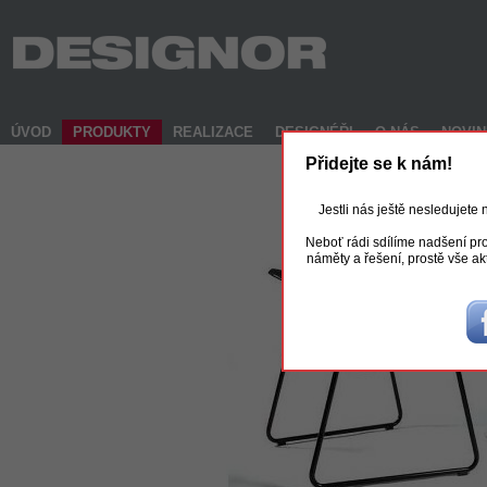
ÚVOD
PRODUKTY
REALIZACE
DESIGNÉŘI
O NÁS
NOVI
Přidejte se k nám!
Jestli nás ještě nesledujete
Neboť rádi sdílíme nadšení pro
náměty a řešení, prostě vše ak