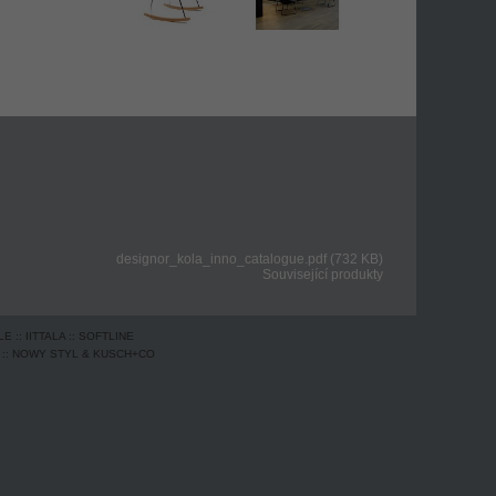
designor_kola_inno_catalogue.pdf (732 KB)
Související produkty
LE
::
IITTALA
::
SOFTLINE
::
NOWY STYL & KUSCH+CO