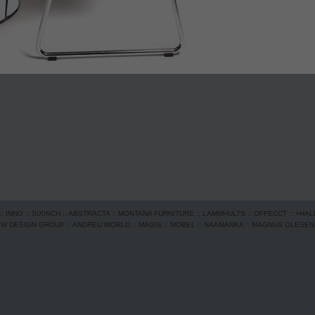
::
INNO
::
SIXINCH
::
ABSTRACTA
::
MONTANA FURNITURE
::
LAMMHULTS
::
OFFECCT
::
+HAL
EW DESIGN GROUP
::
ANDREU WORLD
::
MAGIS
::
MOBEL
::
NAAMANKA
::
MAGNUS OLESEN