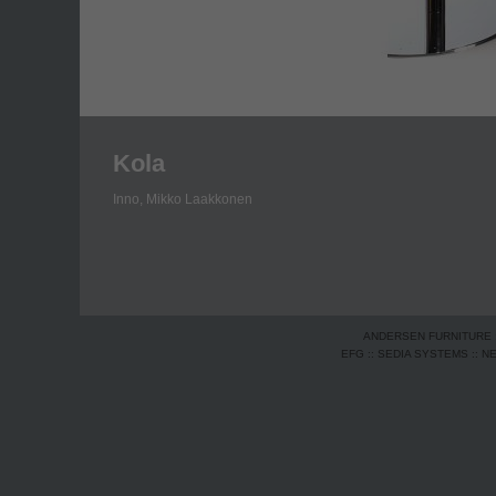
Kola
Inno,
Mikko Laakkonen
ANDERSEN FURNITURE
EFG
::
SEDIA SYSTEMS
::
N