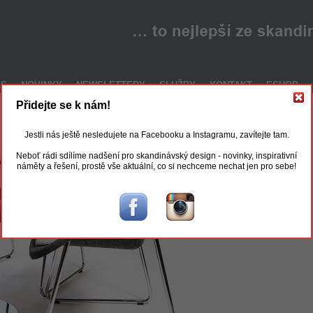
ÁS
NOVINKY
NEWSLETTERY
SLUŽBY
KONTAKT
ESHOP
Přidejte se k nám!
Jestli nás ještě nesledujete na Facebooku a Instagramu, zavítejte tam.
Neboť rádi sdílíme nadšení pro skandinávský design - novinky, inspirativní
náměty a řešení, prostě vše aktuální, co si nechceme nechat jen pro sebe!