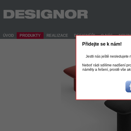
ÚVOD
PRODUKTY
REALIZACE
DESIGNÉŘI
O NÁS
NOVI
Přidejte se k nám!
Jestli nás ještě nesledujete
Neboť rádi sdílíme nadšení pro
náměty a řešení, prostě vše ak