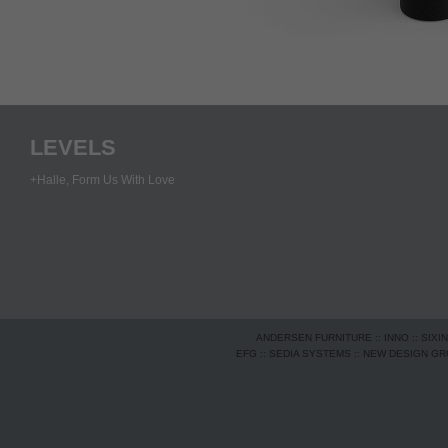
LEVELS
+Halle,
Form Us With Love
ANDERSEN FURNITURE
::
INNO
::
SIXI
EFG
::
SEDIA SYSTEMS
::
NEW DESIGN G