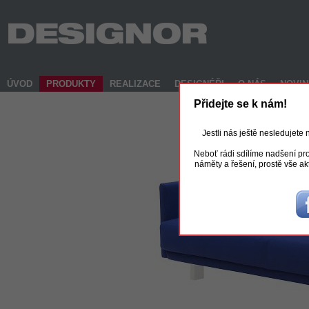
ÚVOD
PRODUKTY
REALIZACE
DESIGNÉŘI
O NÁS
NOVI
Přidejte se k nám!
Jestli nás ještě nesledujete
Neboť rádi sdílíme nadšení pro
náměty a řešení, prostě vše ak