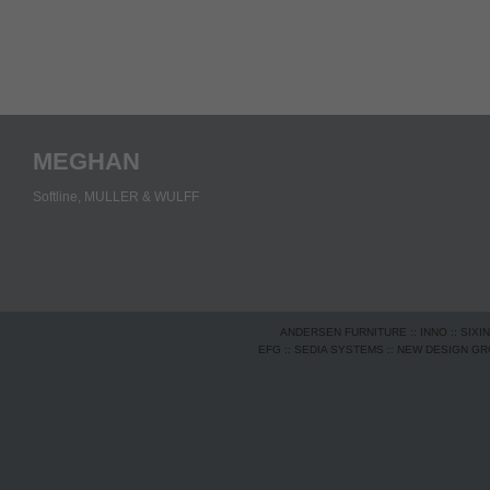
MEGHAN
Softline,
MULLER & WULFF
ANDERSEN FURNITURE
::
INNO
::
SIXI
EFG
::
SEDIA SYSTEMS
::
NEW DESIGN G