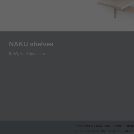
NAKU shelves
INNO,
Harri Korhonen
ANDERSEN FURNITURE
::
INNO
::
SIXI
EFG
::
SEDIA SYSTEMS
::
NEW DESIGN G