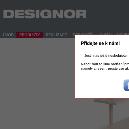
ÚVOD
PRODUKTY
REALIZACE
DESIGNÉŘI
O NÁS
NOVI
Přidejte se k nám!
Jestli nás ještě nesledujete
Neboť rádi sdílíme nadšení pro
náměty a řešení, prostě vše ak