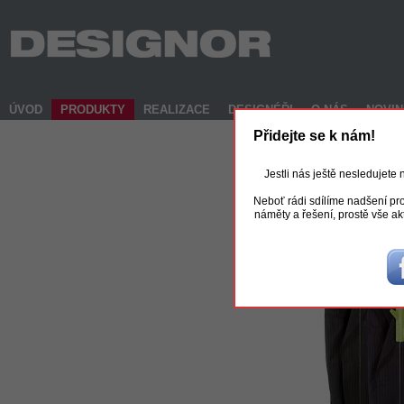
ÚVOD
PRODUKTY
REALIZACE
DESIGNÉŘI
O NÁS
NOVI
Přidejte se k nám!
Jestli nás ještě nesledujete
Neboť rádi sdílíme nadšení pro
náměty a řešení, prostě vše ak