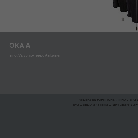
OKA A
Inno,
Valvomo/Teppo Asikainen
ANDERSEN FURNITURE
::
INNO
::
SIXI
EFG
::
SEDIA SYSTEMS
::
NEW DESIGN G