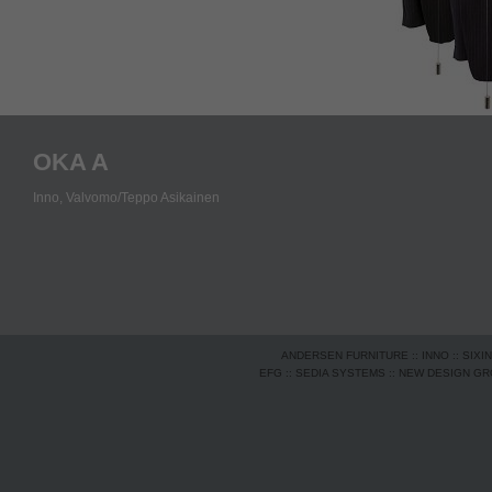
OKA A
Inno,
Valvomo/Teppo Asikainen
ANDERSEN FURNITURE
::
INNO
::
SIXI
EFG
::
SEDIA SYSTEMS
::
NEW DESIGN G