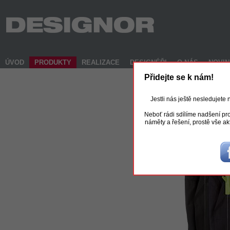
ÚVOD
PRODUKTY
REALIZACE
DESIGNÉŘI
O NÁS
NOVI
Přidejte se k nám!
Jestli nás ještě nesledujete
Neboť rádi sdílíme nadšení pro
náměty a řešení, prostě vše ak