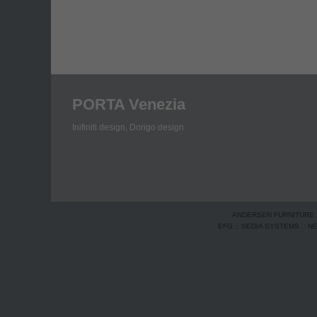
PORTA Venezia
Inifiniti design,
Dorigo design
ANDERSEN FURNITURE
EFG
::
SEDIA SYSTEMS
::
N