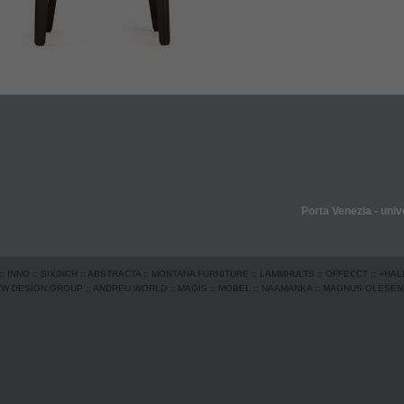
Porta Venezia - uni
::
INNO
::
SIXINCH
::
ABSTRACTA
::
MONTANA FURNITURE
::
LAMMHULTS
::
OFFECCT
::
+HAL
EW DESIGN GROUP
::
ANDREU WORLD
::
MAGIS
::
MOBEL
::
NAAMANKA
::
MAGNUS OLESEN