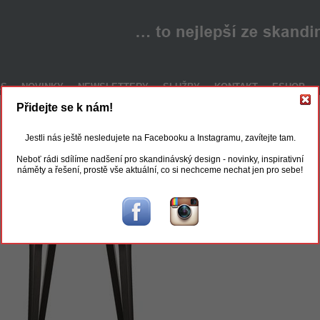
ÁS
NOVINKY
NEWSLETTERY
SLUŽBY
KONTAKT
ESHOP
Přidejte se k nám!
Jestli nás ještě nesledujete na Facebooku a Instagramu, zavítejte tam.
Neboť rádi sdílíme nadšení pro skandinávský design - novinky, inspirativní
náměty a řešení, prostě vše aktuální, co si nechceme nechat jen pro sebe!