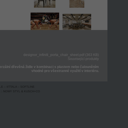
designor_infiniti_porta_chair_sheet.pdf (363 KB)
Související produkty
verzální dřevěná židle v kombinaci s plastem nebo čalouněním
vhodné pro všestranné využití v interiéru.
LE
::
IITTALA
::
SOFTLINE
::
NOWY STYL & KUSCH+CO