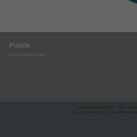
Puzzle
Sixinch,
Pieter Jamart
ANDERSEN FURNITURE
::
INNO
::
SIXI
EFG
::
SEDIA SYSTEMS
::
NEW DESIGN G