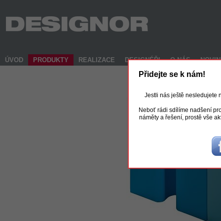
ÚVOD
PRODUKTY
REALIZACE
DESIGNÉŘI
O NÁS
NOVI
Přidejte se k nám!
Jestli nás ještě nesledujete
Neboť rádi sdílíme nadšení pro
náměty a řešení, prostě vše ak