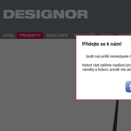
ÚVOD
PRODUKTY
REALIZACE
DESIGNÉŘI
O NÁS
NOVI
Přidejte se k nám!
Jestli nás ještě nesledujete
Neboť rádi sdílíme nadšení pro
náměty a řešení, prostě vše ak