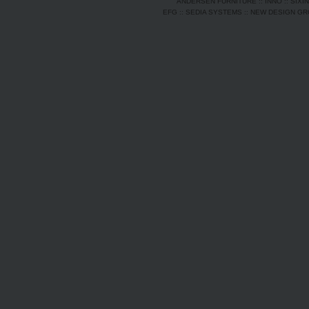
ANDERSEN FURNITURE
::
INNO
::
SIXI
EFG
::
SEDIA SYSTEMS
::
NEW DESIGN G