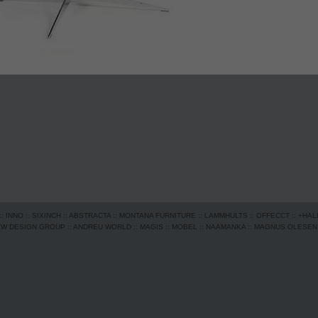
::
INNO
::
SIXINCH
::
ABSTRACTA
::
MONTANA FURNITURE
::
LAMMHULTS
::
OFFECCT
::
+HAL
EW DESIGN GROUP
::
ANDREU WORLD
::
MAGIS
::
MOBEL
::
NAAMANKA
::
MAGNUS OLESEN