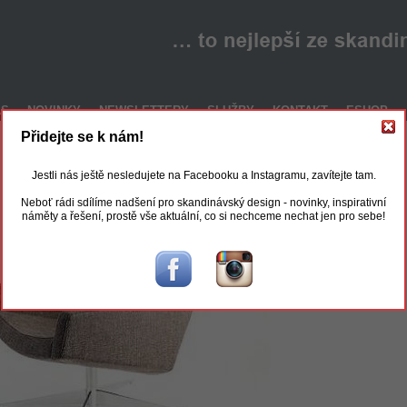
ÁS
NOVINKY
NEWSLETTERY
SLUŽBY
KONTAKT
ESHOP
Přidejte se k nám!
Jestli nás ještě nesledujete na Facebooku a Instagramu, zavítejte tam.
Neboť rádi sdílíme nadšení pro skandinávský design - novinky, inspirativní
náměty a řešení, prostě vše aktuální, co si nechceme nechat jen pro sebe!