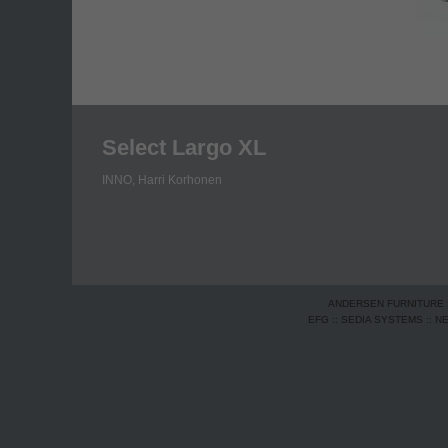
Select Largo XL
INNO,
Harri Korhonen
ANDERSEN FURNITURE
EFG
::
SEDIA SYSTEMS
::
N