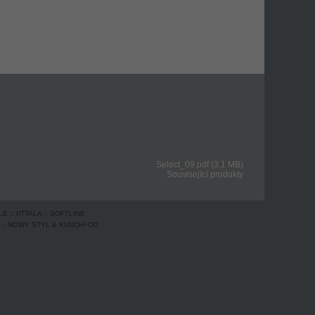
Select_09.pdf (3,1 MB)
Související produkty
LE
::
IITTALA
::
SOFTLINE
::
NOWY STYL & KUSCH+CO