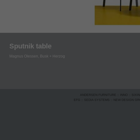
Sputnik table
Magnus Olessen,
Busk + Herzog
ANDERSEN FURNITURE
::
INNO
::
SIXI
EFG
::
SEDIA SYSTEMS
::
NEW DESIGN G