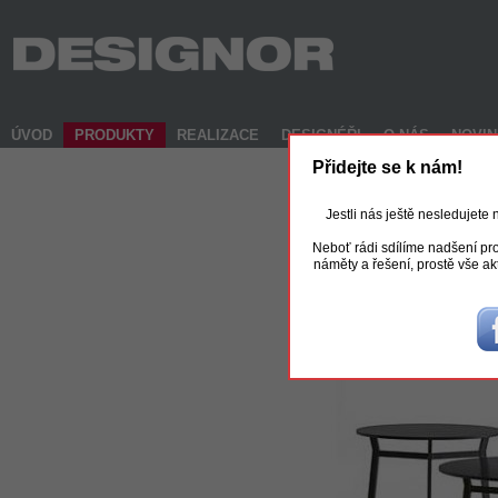
ÚVOD
PRODUKTY
REALIZACE
DESIGNÉŘI
O NÁS
NOVI
Přidejte se k nám!
Jestli nás ještě nesledujete
Neboť rádi sdílíme nadšení pro
náměty a řešení, prostě vše ak