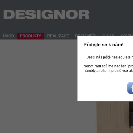
ÚVOD
PRODUKTY
REALIZACE
DESIGNÉŘI
O NÁS
NOVI
Přidejte se k nám!
Jestli nás ještě nesledujete
Neboť rádi sdílíme nadšení pro
náměty a řešení, prostě vše ak