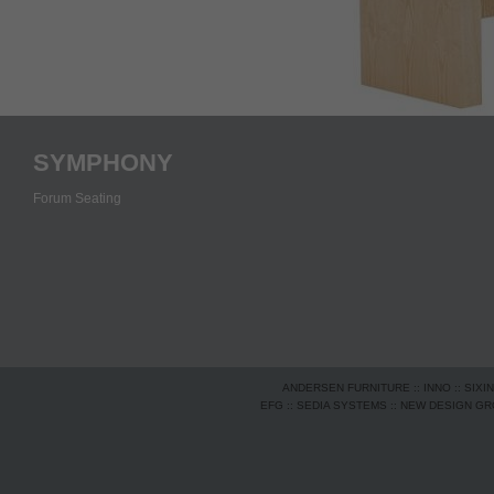
SYMPHONY
Forum Seating
ANDERSEN FURNITURE
::
INNO
::
SIXI
EFG
::
SEDIA SYSTEMS
::
NEW DESIGN G