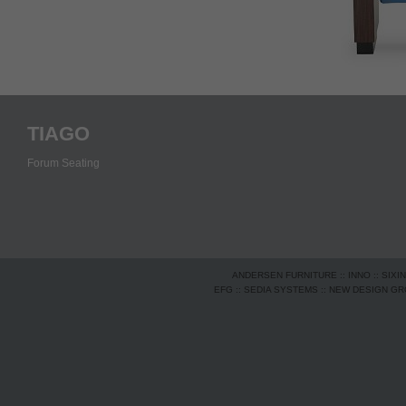
TIAGO
Forum Seating
ANDERSEN FURNITURE
::
INNO
::
SIXI
EFG
::
SEDIA SYSTEMS
::
NEW DESIGN G