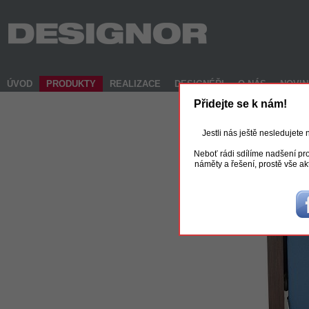
ÚVOD
PRODUKTY
REALIZACE
DESIGNÉŘI
O NÁS
NOVI
Přidejte se k nám!
Jestli nás ještě nesledujete
Neboť rádi sdílíme nadšení pro
náměty a řešení, prostě vše ak