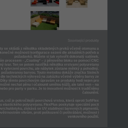
Související produkty
nity se skládá z několika skladebných prvků včetně otomanu a
nekonečné možnosti konfigurace sezení dle aktuálních potřeb a
požadavků. Můžete si tak vytvořit dokonalý salónek.
ním procesem - „Coating“ – z pěnového bloku se pomocí CNC
dný tvar. Ten se potom nastříká několika vrstvami polyuretanu
e k vytvrzení povrchu, ale nábytek zůstane měkký a pohodlný.
á požadovanou barvou. Touto metodou dokáže značka Sixinch
ary dle technických výkresů na zakázku včetně výběru barvy ze
 Díky těmto povrchovým úpravám se produkty hodí nejen pro
e možné nechat pěnu i očalounit umělou kůží), ale také ven – na
nebo pro party v parku. Je to inovativní možnost k tradičnímu
čalounění.
us, což je pokročilejší povrchová vrstva, která oproti SoftFlex
u elastického polyuretanu. FlexPlus poskytuje speciální pocit
vrchu/dotyku, získává se UV stabilnost barevných pigmentů,
ovětrnostním vlivům, proti poškození či poškrábání, možnost i
venkovního použití.