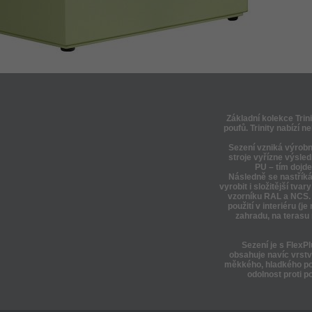
Základní kolekce Tri
poufů. Trinity nabízí 
Sezení vzniká výrob
stroje vyřízne výsle
PU – tím dojd
Následně se nastřík
vyrobit i složitější tv
vzorníku RAL a NCS.
použití v interiéru (j
zahradu, na terasu 
Sezení je s FlexPl
obsahuje navíc vrstv
měkkého, hladkého po
odolnost proti p