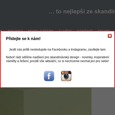
ÁS
NOVINKY
NEWSLETTERY
SLUŽBY
KONTAKT
ESHOP
Přidejte se k nám!
Jestli nás ještě nesledujete na Facebooku a Instagramu, zavítejte tam.
Neboť rádi sdílíme nadšení pro skandinávský design - novinky, inspirativní
náměty a řešení, prostě vše aktuální, co si nechceme nechat jen pro sebe!