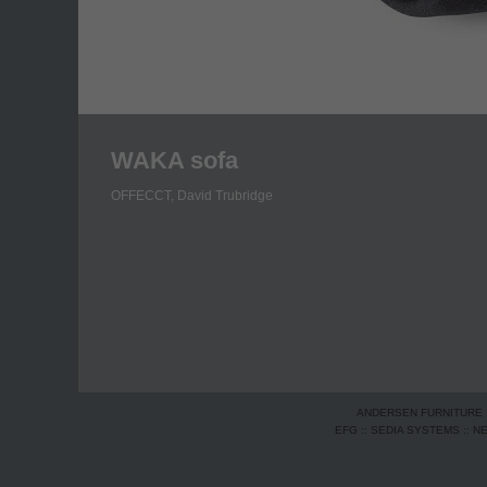
WAKA sofa
OFFECCT,
David Trubridge
ANDERSEN FURNITURE
EFG
::
SEDIA SYSTEMS
::
N