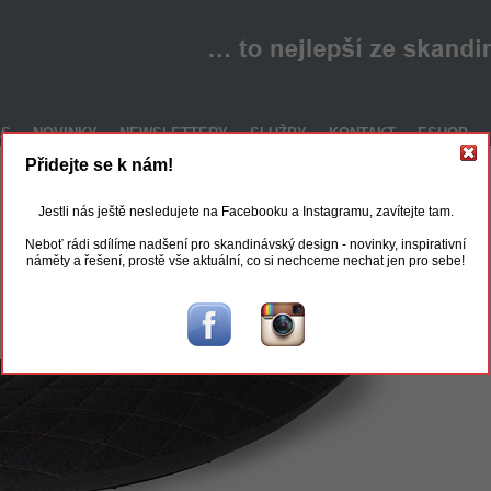
ÁS
NOVINKY
NEWSLETTERY
SLUŽBY
KONTAKT
ESHOP
Přidejte se k nám!
Jestli nás ještě nesledujete na Facebooku a Instagramu, zavítejte tam.
Neboť rádi sdílíme nadšení pro skandinávský design - novinky, inspirativní
náměty a řešení, prostě vše aktuální, co si nechceme nechat jen pro sebe!