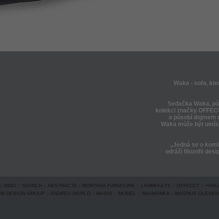
Waka - sofa, kt
Sedačka Waka, pův
kolekci značky OFFECCT
a působí dojmem n
Waka může být umíst
„Jedná se o komb
odráží filozofii des
::
INNO
::
SIXINCH
::
ABSTRACTA
::
MONTANA FURNITURE
::
LAMMHULTS
::
OFFECCT
::
+HAL
EW DESIGN GROUP
::
ANDREU WORLD
::
MAGIS
::
MOBEL
::
NAAMANKA
::
MAGNUS OLESEN