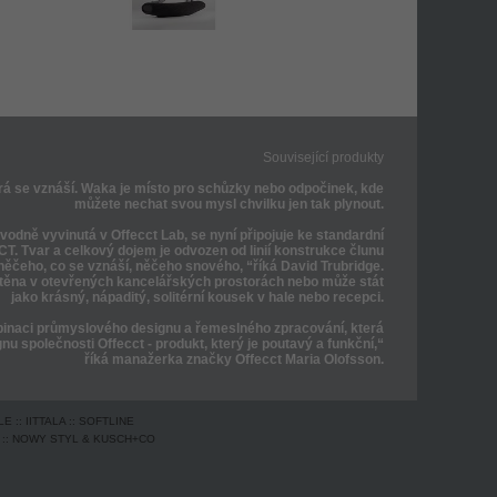
Související produkty
erá se vznáší. Waka je místo pro schůzky nebo odpočinek, kde
můžete nechat svou mysl chvilku jen tak plynout.
odně vyvinutá v Offecct Lab, se nyní připojuje ke standardní
. Tvar a celkový dojem je odvozen od linií konstrukce člunu
ěčeho, co se vznáší, něčeho snového, “říká David Trubridge.
ěna v otevřených kancelářských prostorách nebo může stát
jako krásný, nápaditý, solitérní kousek v hale nebo recepci.
inaci průmyslového designu a řemeslného zpracování, která
ignu společnosti Offecct - produkt, který je poutavý a funkční,“
říká manažerka značky Offecct Maria Olofsson.
LE
::
IITTALA
::
SOFTLINE
::
NOWY STYL & KUSCH+CO