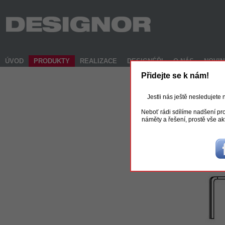
ÚVOD
PRODUKTY
REALIZACE
DESIGNÉŘI
O NÁS
NOVI
Přidejte se k nám!
Jestli nás ještě nesledujete
Neboť rádi sdílíme nadšení pro
náměty a řešení, prostě vše ak