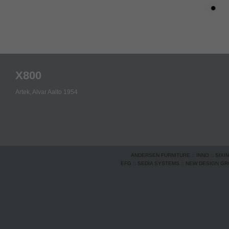
X800
Artek,
Alvar Aalto 1954
ANDERSEN FURNITURE
::
INNO
::
SIXI
EFG
::
SEDIA SYSTEMS
::
NEW DESIGN G