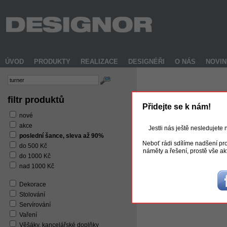
ÚVOD
PRODUKTY
REALIZACE
DESIGNÉŘI
O NÁS
NOVI
filtr produktů
Přidejte se k nám!
nové
akce
Jestli nás ještě nesledujete
poslední šance, sleva až 90%
Neboť rádi sdílíme nadšení pro
do 500 Kč
náměty a řešení, prostě vše ak
do 1000 Kč
TURNER věšák
4 870 Kč
nad 1000 Kč
Dekorace
Stolování
Servírování
Vaření
Věšáky, kancelářské doplňky