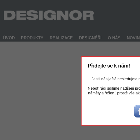
ÚVOD
PRODUKTY
REALIZACE
DESIGNÉŘI
O NÁS
NOVI
Přidejte se k nám!
Jestli nás ještě nesledujete
Neboť rádi sdílíme nadšení pro
náměty a řešení, prostě vše ak