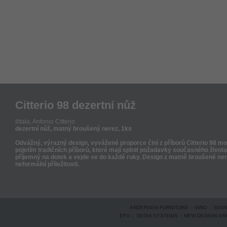
Citterio 98 dezertní nůž
Iittala,
Antonio Citterio
dezertní nůž, matný broušený nerez, 1ks
Odvážný, výrazný design, vyvážené proporce činí z příborů Citterio 98 m
pojetím tradičních příborů, které mají splnit požadavky současného života.
příjemný na dotek a vejde se do každé ruky. Design z matně broušené nere
neformální příležitosti.
ANDERSEN FURNITURE
::
INNO
::
SIXI
EFG
::
SEDIA SYSTEMS
::
NEW DESIGN G