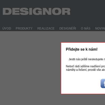
ÚVOD
PRODUKTY
REALIZACE
DESIGNÉŘI
O NÁS
NOVI
Přidejte se k nám!
Jestli nás ještě nesledujete
Neboť rádi sdílíme nadšení pro
náměty a řešení, prostě vše ak