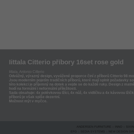
Iittala Citterio příbory 16set rose gold
Iittala,
Antonio Citterio
Odvážný, výrazný design, vyvážené proporce činí z příborů Citterio 98 mo
Jsou moderním pojetím tradičních příborů, které mají splnit požadavky s
této kolekci je příjemný na dotek a vejde se do každé ruky. Design z mat
hodí na formální i neformální příležitosti.
Sada obsahuje: 4x polévkovou lžíci, 4x nůž, 4x vidličku a 4x kávovou lžičk
příborů je však spíše dezertní.
Možnost mýt v myčce.
ANDERSEN FURNITURE
::
INNO
::
SIXI
EFG
::
SEDIA SYSTEMS
::
NEW DESIGN G