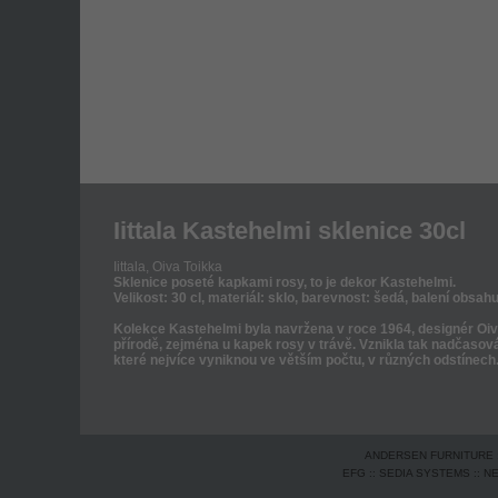
Iittala Kastehelmi sklenice 30cl
Iittala,
Oiva Toikka
Sklenice poseté kapkami rosy, to je dekor Kastehelmi.
Velikost: 30 cl, materiál: sklo, barevnost: šedá, balení obsahu
Kolekce Kastehelmi byla navržena v roce 1964, designér Oiva
přírodě, zejména u kapek rosy v trávě. Vznikla tak nadčasová
které nejvíce vyniknou ve větším počtu, v různých odstínech
ANDERSEN FURNITURE
EFG
::
SEDIA SYSTEMS
::
N