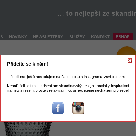
ÁS
NOVINKY
NEWSLETTERY
SLUŽBY
KONTAKT
ESHOP
Přidejte se k nám!
Jestli nás ještě nesledujete na Facebooku a Instagramu, zavítejte tam.
Neboť rádi sdílíme nadšení pro skandinávský design - novinky, inspirativní
náměty a řešení, prostě vše aktuální, co si nechceme nechat jen pro sebe!