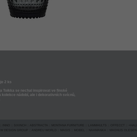
je 2 ks
 Toikka se nechal inspirovat ve finské
 kolekce nádobí, ale i dekorativních svícnů,
.
::
INNO
::
SIXINCH
::
ABSTRACTA
::
MONTANA FURNITURE
::
LAMMHULTS
::
OFFECCT
::
+HAL
EW DESIGN GROUP
::
ANDREU WORLD
::
MAGIS
::
MOBEL
::
NAAMANKA
::
MAGNUS OLESEN