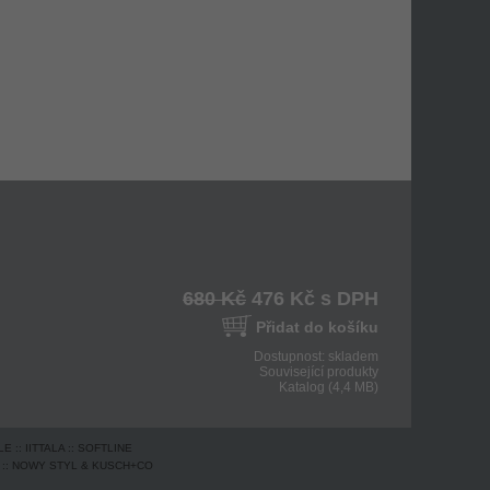
680 Kč
476 Kč s DPH
Přidat do košíku
Dostupnost: skladem
Související produkty
Katalog (4,4 MB)
LE
::
IITTALA
::
SOFTLINE
::
NOWY STYL & KUSCH+CO