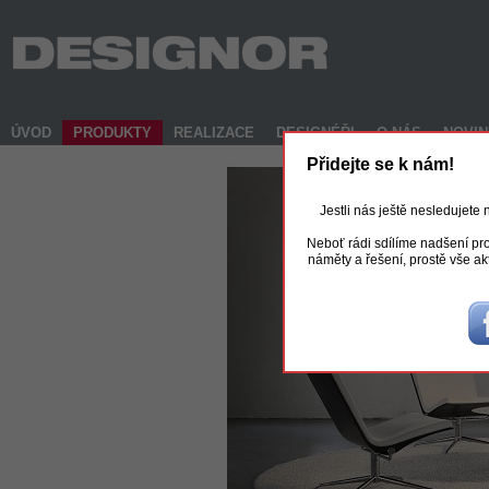
ÚVOD
PRODUKTY
REALIZACE
DESIGNÉŘI
O NÁS
NOVI
Přidejte se k nám!
Jestli nás ještě nesledujete
Neboť rádi sdílíme nadšení pro
náměty a řešení, prostě vše ak