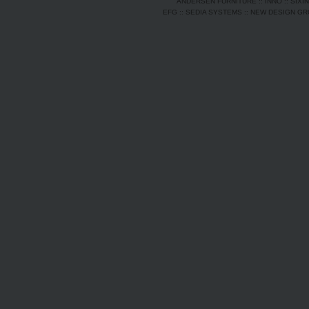
ANDERSEN FURNITURE
::
INNO
::
SIXI
EFG
::
SEDIA SYSTEMS
::
NEW DESIGN G