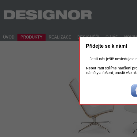
ÚVOD
PRODUKTY
REALIZACE
DESIGNÉŘI
O NÁS
NOVI
Přidejte se k nám!
Jestli nás ještě nesledujete
Neboť rádi sdílíme nadšení pro
náměty a řešení, prostě vše ak