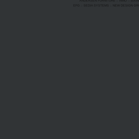
ANDERSEN FURNITURE
::
INNO
::
SIXI
EFG
::
SEDIA SYSTEMS
::
NEW DESIGN G