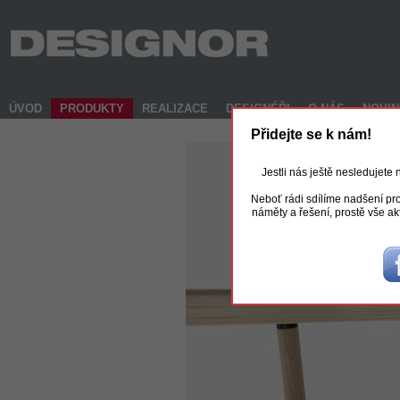
ÚVOD
PRODUKTY
REALIZACE
DESIGNÉŘI
O NÁS
NOVI
Přidejte se k nám!
Jestli nás ještě nesledujete
Neboť rádi sdílíme nadšení pro
náměty a řešení, prostě vše ak