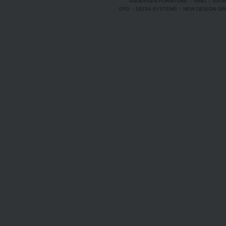
ANDERSEN FURNITURE
::
INNO
::
SIXI
EFG
::
SEDIA SYSTEMS
::
NEW DESIGN G