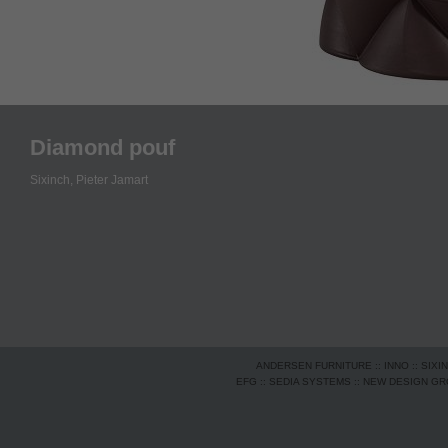
Diamond pouf
Sixinch,
Pieter Jamart
ANDERSEN FURNITURE
::
INNO
::
SIXI
EFG
::
SEDIA SYSTEMS
::
NEW DESIGN G