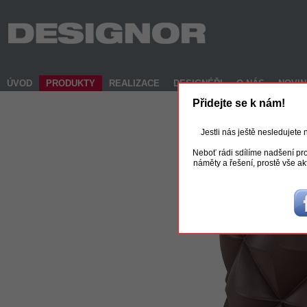
ÚVOD
PRODUKTY
REALIZACE
DESIGNÉŘI
O NÁS
NOVI
Přidejte se k nám!
Jestli nás ještě nesledujete
Neboť rádi sdílíme nadšení pro
náměty a řešení, prostě vše ak