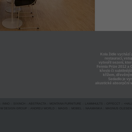
Kola židle vychází 
restaurací, vstu
vytvořil sezení, kt
Fennia Prize 2012 a 
křeslo či subtilněj
křížem, dřevěným
Sedadlo je vy
akustické absorpční v
::
INNO
::
SIXINCH
::
ABSTRACTA
::
MONTANA FURNITURE
::
LAMMHULTS
::
OFFECCT
::
+HAL
EW DESIGN GROUP
::
ANDREU WORLD
::
MAGIS
::
MOBEL
::
NAAMANKA
::
MAGNUS OLESEN