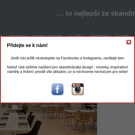
ÁS
NOVINKY
NEWSLETTERY
SLUŽBY
KONTAKT
ESHOP
Přidejte se k nám!
Jestli nás ještě nesledujete na Facebooku a Instagramu, zavítejte tam.
Neboť rádi sdílíme nadšení pro skandinávský design - novinky, inspirativní
náměty a řešení, prostě vše aktuální, co si nechceme nechat jen pro sebe!