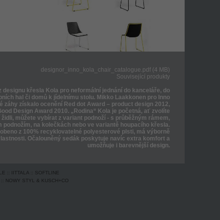
designor_inno_kola_chair_catalogue.pdf (4 MB)
Související produkty
z designu křesla Kola pro neformální jednání do kanceláře, do
pních hal či domů k jídelnímu stolu. Mikko Laakkonen pro Inno
eré záhy získalo ocenění Red dot Award – product design 2012,
Good Design Award 2010. „Rodina“ Kola je početná, ať zvolíte
ší židli, můžete vybírat z variant podnoží - s průběžným rámem,
 podnožím, na kolečkách nebo ve variantě houpacího křesla.
robeno z 100% recyklovatelné polyesterové plsti, má výborně
lastnosti. Očalouněný sedák poskytuje navíc extra komfort a
umožňuje i barevnější design.
LE
::
IITTALA
::
SOFTLINE
::
NOWY STYL & KUSCH+CO