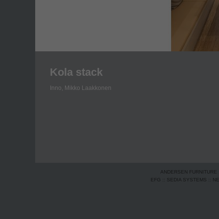
Kola stack
Inno,
Mikko Laakkonen
ANDERSEN FURNITURE
EFG
::
SEDIA SYSTEMS
::
N