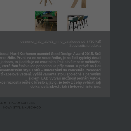
designor_lab_table2_inno_catalogue.pdf (730 KB)
Související produkty
dostal Harri Korhonen ocenění Good Design Award 2015. Stůl
rze židle. První, na co se soustředíte, je na židli typický detail
jednom, to ji odlišuje od ostatních. Pak si všimnete měkkého,
 které židli činí velice pohodlnou a příjemnou. A právě na židli
imalistickém stylu i stůl – univerzální do kanceláře, zasedací
tí kabelové vedení. Vyšší varianta stolu společně s barovými
židlemi LAB vytváří možnost jednání vstoje.
e rozrostla ještě o křeslo a lavici, je tedy z čeho vybírat, jak
do kancelářských, tak i bytových interiérů.
LE
::
IITTALA
::
SOFTLINE
::
NOWY STYL & KUSCH+CO