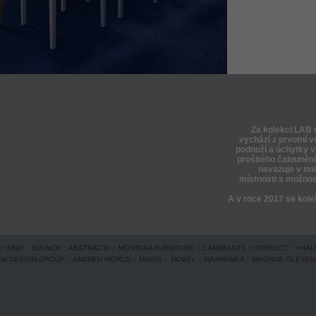
Za kolekci LAB 
vychází z prvotní ve
podnoží a úchytky v 
prošitého čalounění,
navazuje v min
místnosti s možnos
A v roce 2017 se kolekc
::
INNO
::
SIXINCH
::
ABSTRACTA
::
MONTANA FURNITURE
::
LAMMHULTS
::
OFFECCT
::
+HAL
EW DESIGN GROUP
::
ANDREU WORLD
::
MAGIS
::
MOBEL
::
NAAMANKA
::
MAGNUS OLESEN