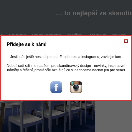
ÁS
NOVINKY
NEWSLETTERY
SLUŽBY
KONTAKT
ESHOP
Přidejte se k nám!
Jestli nás ještě nesledujete na Facebooku a Instagramu, zavítejte tam.
Neboť rádi sdílíme nadšení pro skandinávský design - novinky, inspirativní
náměty a řešení, prostě vše aktuální, co si nechceme nechat jen pro sebe!