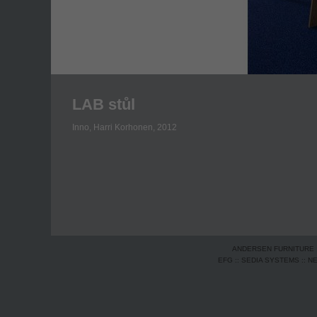
LAB stůl
Inno,
Harri Korhonen, 2012
ANDERSEN FURNITURE
EFG
::
SEDIA SYSTEMS
::
N