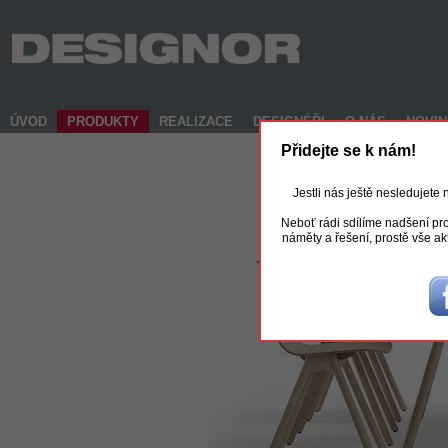
ÚVOD
PRODUKTY
REALIZACE
DESIGNÉŘI
O NÁS
NOVI
Přidejte se k nám!
Jestli nás ještě nesledujete
Neboť rádi sdílíme nadšení pro
náměty a řešení, prostě vše ak