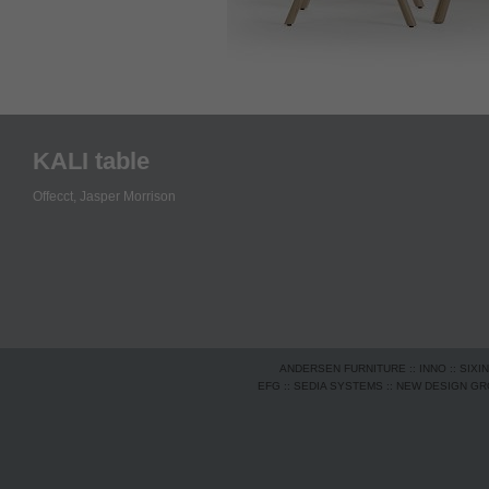
KALI table
Offecct,
Jasper Morrison
ANDERSEN FURNITURE
::
INNO
::
SIXI
EFG
::
SEDIA SYSTEMS
::
NEW DESIGN G