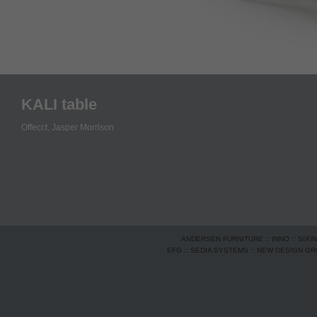
KALI table
Offecct,
Jasper Morrison
ANDERSEN FURNITURE
::
INNO
::
SIXI
EFG
::
SEDIA SYSTEMS
::
NEW DESIGN G