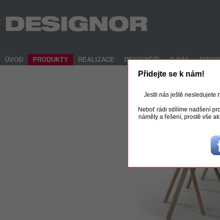
ÚVOD
PRODUKTY
REALIZACE
DESIGNÉŘI
O NÁS
NOVI
Přidejte se k nám!
Jestli nás ještě nesledujete
Neboť rádi sdílíme nadšení pro
náměty a řešení, prostě vše ak